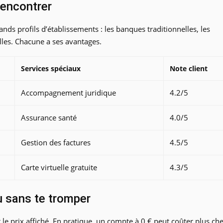
rencontrer
nds profils d’établissements : les banques traditionnelles, les
les. Chacune a ses avantages.
Services spéciaux
Note client
Accompagnement juridique
4.2/5
Assurance santé
4.0/5
Gestion des factures
4.5/5
Carte virtuelle gratuite
4.3/5
u sans te tromper
le prix affiché. En pratique, un compte à 0 € peut coûter plus ch