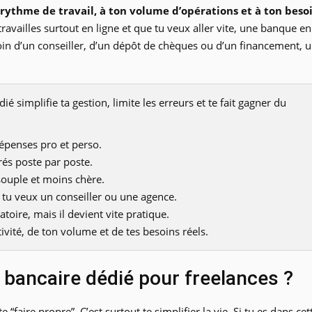
ythme de travail, à ton volume d’opérations et à ton beso
travailles surtout en ligne et que tu veux aller vite, une banque en
oin d’un conseiller, d’un dépôt de chèques ou d’un financement, 
 simplifie ta gestion, limite les erreurs et te fait gagner du
épenses pro et perso.
rés poste par poste.
souple et moins chère.
i tu veux un conseiller ou une agence.
toire, mais il devient vite pratique.
vité, de ton volume et de tes besoins réels.
 bancaire dédié pour freelances ?
“faire propre”. C’est surtout te simplifier la vie. Si tu es dans cet