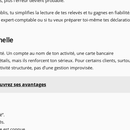
s, plus l’erreur devient probable.
is, tu simplifies la lecture de tes relevés et tu gagnes en fiabilité
 un expert-comptable ou si tu veux préparer toi-même tes déclarati
nelle
ilité. Un compte au nom de ton activité, une carte bancaire
tails, mais ils renforcent ton sérieux. Pour certains clients, surto
tivité structurée, pas d’une gestion improvisée.
ouvrez ses avantages
é”.
és.
e est connue.