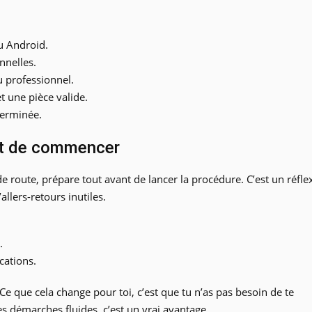
u Android.
nnelles.
 professionnel.
 une pièce valide.
 terminée.
nt de commencer
de route, prépare tout avant de lancer la procédure. C’est un réfle
allers-retours inutiles.
.
cations.
 Ce que cela change pour toi, c’est que tu n’as pas besoin de te
s démarches fluides, c’est un vrai avantage.