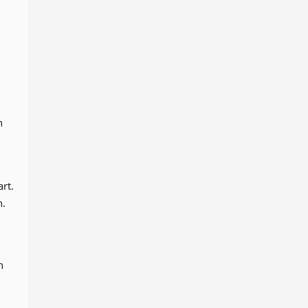
n
rt.
n.
n