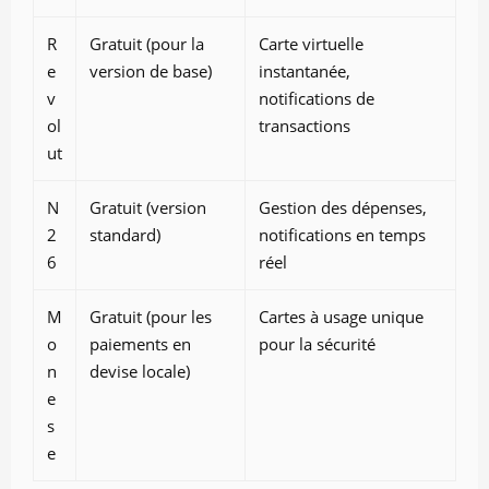
R
Gratuit (pour la
Carte virtuelle
e
version de base)
instantanée,
v
notifications de
ol
transactions
ut
N
Gratuit (version
Gestion des dépenses,
2
standard)
notifications en temps
6
réel
M
Gratuit (pour les
Cartes à usage unique
o
paiements en
pour la sécurité
n
devise locale)
e
s
e