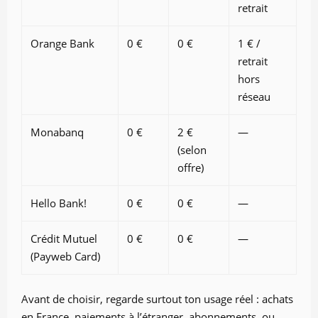
retrait
Orange Bank
0 €
0 €
1 € /
retrait
hors
réseau
Monabanq
0 €
2 €
—
(selon
offre)
Hello Bank!
0 €
0 €
—
Crédit Mutuel
0 €
0 €
—
(Payweb Card)
Avant de choisir, regarde surtout ton usage réel : achats
en France, paiements à l’étranger, abonnements, ou