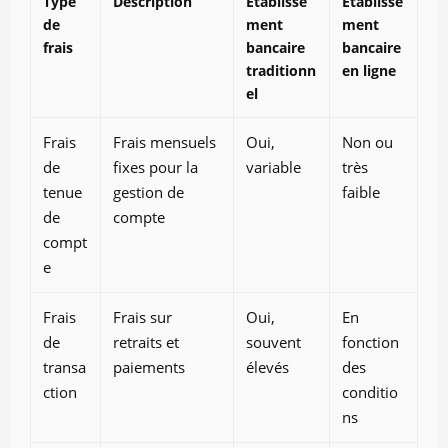
Type
Description
Établisse
Établisse
de
ment
ment
frais
bancaire
bancaire
traditionn
en ligne
el
Frais
Frais mensuels
Oui,
Non ou
de
fixes pour la
variable
très
tenue
gestion de
faible
de
compte
compt
e
Frais
Frais sur
Oui,
En
de
retraits et
souvent
fonction
transa
paiements
élevés
des
ction
conditio
ns