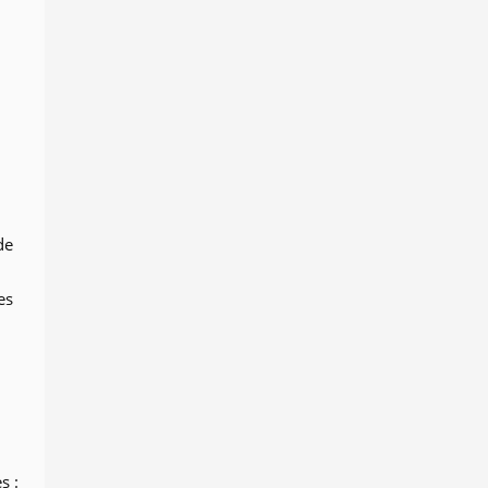
de
es
s :