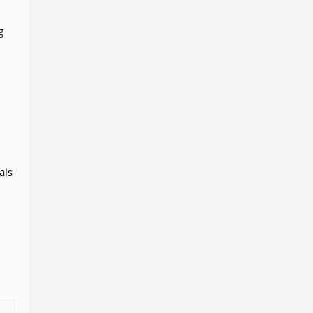
g
ais